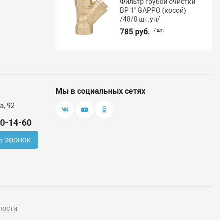
Фильтр грубой очистки
ВР 1" GAPPO (косой)
/48/8 шт.уп/
785 руб.
/ шт.
Мы в социальных сетях
а, 92
00-14-60
ь звонок
ности