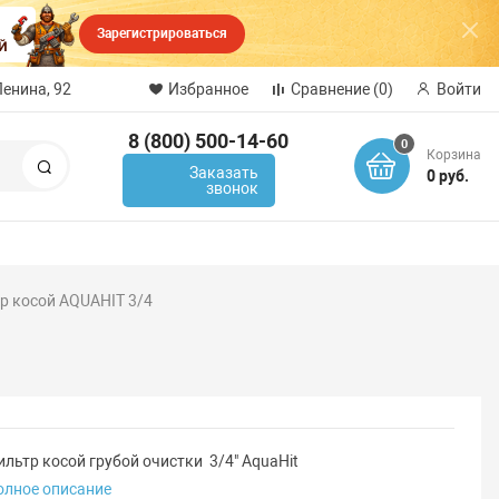
Зарегистрироваться
Ленина, 92
Избранное
Сравнение
(0)
Войти
8 (800) 500-14-60
0
Корзина
Поиск
Заказать
0 руб.
звонок
р косой AQUAHIT 3/4
льтр косой грубой очистки 3/4" AquaHit
олное описание