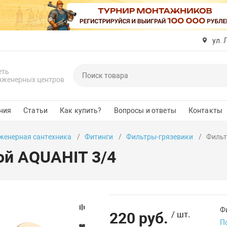
ул. 
еть
нженерных центров
ния
Статьи
Как купить?
Вопросы и ответы
Контакты
женерная сантехника
Фитинги
Фильтры-грязевики
Фильт
ой AQUAHIT 3/4
Фи
220 руб.
/ шт.
П