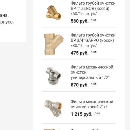
Фильтр грубой очистки
ВР 1" ZEGOR (косой)
/60/15 шт.уп/
ана.
560 руб.
/ шт.
рпусе.
Фильтр грубой очистки
ВР 3/4" GAPPO (косой)
/80/10 шт.уп/
475 руб.
/ шт.
Фильтр механической
очистки
универсальный 1/2"
870 руб.
/ шт.
Фильтр механической
очистки косой 2" г/г
1 215 руб.
/ шт.