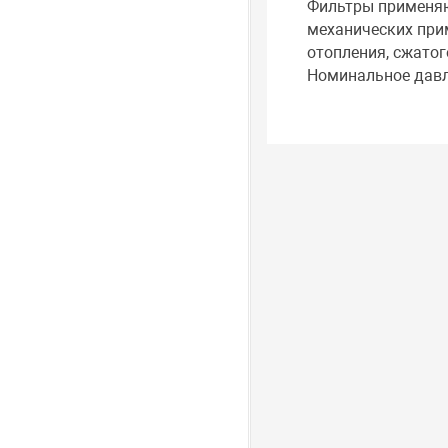
Фильтры применяю
механических прим
отопления, сжатог
Номинальное давле