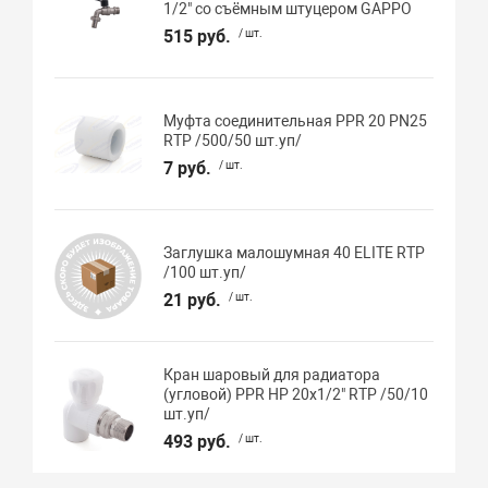
1/2" со съёмным штуцером GAPPO
515 руб.
/ шт.
Муфта соединительная PPR 20 PN25
RTP /500/50 шт.уп/
7 руб.
/ шт.
Заглушка малошумная 40 ELITE RTP
/100 шт.уп/
21 руб.
/ шт.
Кран шаровый для радиатора
(угловой) PPR НР 20х1/2" RTP /50/10
шт.уп/
493 руб.
/ шт.