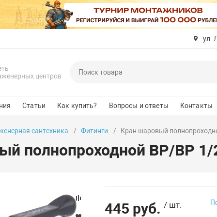
ул. 
еть
нженерных центров
ния
Статьи
Как купить?
Вопросы и ответы
Контакты
женерная сантехника
Фитинги
Кран шаровый полнопроходно
ый полнопроходной ВР/ВР 1/
П
445 руб.
/ шт.