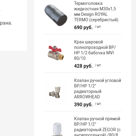
Термоголовка
,
жидкостная М30х1,5
мм Design ROYAL
TERMO (серебристый)
рана.
690 руб.
/ шт.
Кран шаровой
полнопроходной ВР/
НР 1/2 бабочка MVI
80/10
428 руб.
/ шт.
Клапан ручной угловой
ВР/НР 1/2"
радиаторный
ARROWHEAD
390 руб.
/ шт.
Клапан ручной прямой
ВР/НР 1/2"
радиаторный ZEGOR (с
антипротечкой) /80/8