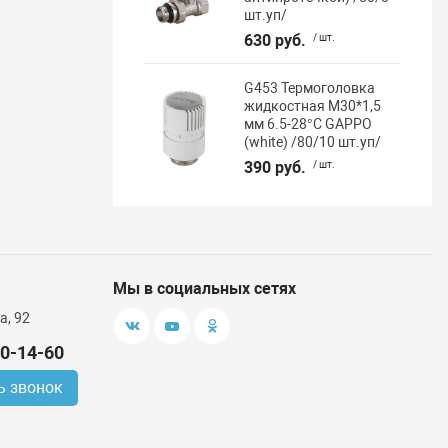
шт.уп/
630 руб.
/ шт.
G453 Термоголовка
жидкостная М30*1,5
мм 6.5-28°C GAPPO
(white) /80/10 шт.уп/
390 руб.
/ шт.
Мы в социальных сетях
а, 92
00-14-60
ь звонок