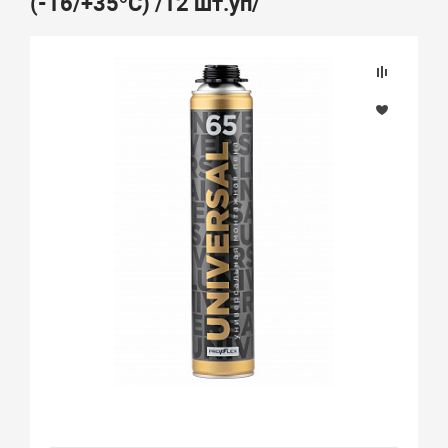
(-16/+35°С) /12 шт.уп/