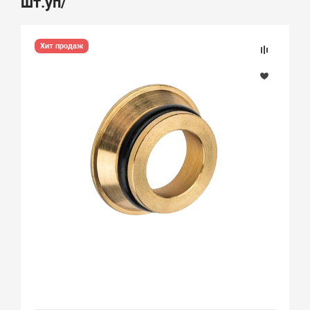
шт.уп/
Хит продаж