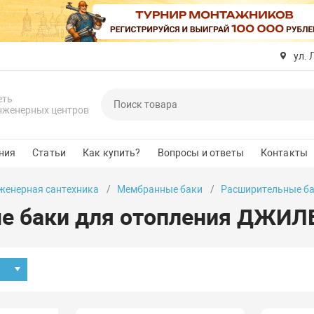
ул. 
еть
нженерных центров
ния
Статьи
Как купить?
Вопросы и ответы
Контакты
женерная сантехника
Мембранные баки
Расширительные ба
е баки для отопления ДЖИЛ