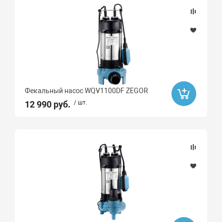
Да
Ликвидация
Да
Бренд
Фекальный насос WQV1100DF ZEGOR
ZEGOR
12 990 руб.
/ шт.
Ibo
AQUARIO
Высота, мм
Длина, мм
Монтаж