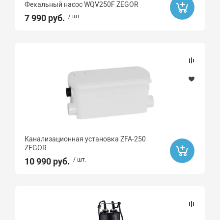
Фекальный насос WQV250F ZEGOR
7 990 руб.
/ шт.
Тип насоса
Фекальный
Макс. напор, м
12
Качество воды
грязная
Канализационная установка ZFA-250
ZEGOR
10 990 руб.
/ шт.