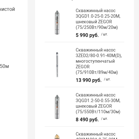
чистой
Скважинный насос
3QGD1.0-25-0.25-20M,
шнековый ZEGOR
(75/250Вт/90м/20м)
5 990 руб.
/ шт.
Скважинный насос
3ZED2/80-0.91-40M(D),
многоступенчатый
 50м
ZEGOR
(75/910Вт/89м/40м)
13 990 руб.
/ шт.
Скважинный насос
3QGD1.2-50-0.55-30M,
шнековый ZEGOR
(75/550Вт/110м/30м)
8 490 руб.
/ шт.
Скважинный насос