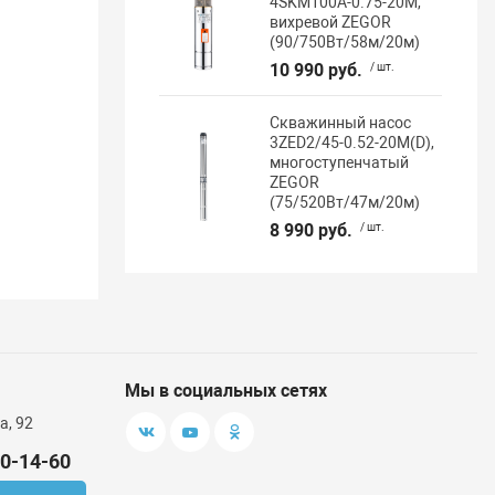
4SKM100A-0.75-20M,
вихревой ZEGOR
(90/750Вт/58м/20м)
10 990 руб.
/ шт.
Скважинный насос
3ZED2/45-0.52-20M(D),
многоступенчатый
ZEGOR
(75/520Вт/47м/20м)
8 990 руб.
/ шт.
Мы в социальных сетях
а, 92
00-14-60