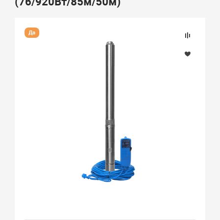
(76/920Вт/85м/50м)
Да