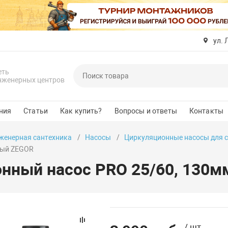
ул. 
еть
нженерных центров
ния
Статьи
Как купить?
Вопросы и ответы
Контакты
женерная сантехника
Насосы
Циркуляционные насосы для с
ный ZEGOR
нный насос PRO 25/60, 130
/ шт.