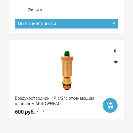
Фильтр
По популярности
Подбор параметров
Наличие товара
В наличии
Бренд
Воздухоотводчик НР 1/2" с отсекающим
ARROWHEAD
клапаном ARROWHEAD
600 руб.
/ шт.
Материал
Латунь CW617N