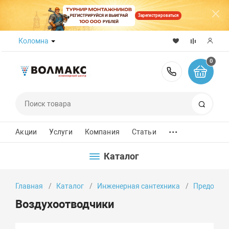
Зарегистрироваться
Коломна
0
8 (800) 50
Поиск
...
Акции
Услуги
Компания
Статьи
Каталог
Главная
Каталог
Инженерная сантехника
Предохран
Воздухоотводчики