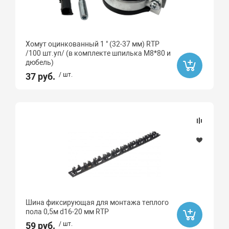
2.5
3
Хомут оцинкованный 1 " (32-37 мм) RTP
3.5
/100 шт.уп/ (в комплекте шпилька М8*80 и
дюбель)
4
37 руб.
/ шт.
4.5
Подгруппа
Гибкая подводка
Крепеж и монтаж
Шланги и соединители
Шина фиксирующая для монтажа теплого
пола 0,5м d16-20 мм RTP
59 руб.
/ шт.