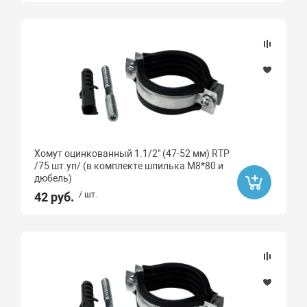
Длина, мм
Длина, м
0.2
0.3
0.4
0.5
Хомут оцинкованный 1.1/2" (47-52 мм) RTP
0.6
/75 шт.уп/ (в комплекте шпилька М8*80 и
дюбель)
0.8
42 руб.
/ шт.
1
1.2
1.5
1.8
2