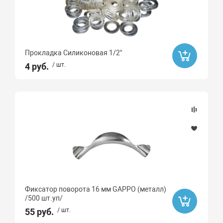
Ликвидация
Да
Ликвидация
Прокладка Силиконовая 1/2"
4 руб.
/ шт.
Бренд
STOUT
РТП
Вихрь
Сантехкреп
СИБРТЕХ
Крокочист
БИОСЕПТИК
Фиксатор поворота 16 мм GAPPO (металл)
/500 шт.уп/
GAPPO
55 руб.
/ шт.