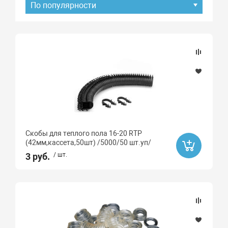
По популярности
Подбор параметров
Наличие товара
В наличии
Под заказ
Скобы для теплого пола 16-20 RTP
Хит продаж
(42мм,кассета,50шт) /5000/50 шт.уп/
Да
3 руб.
/ шт.
Распродажа
Да