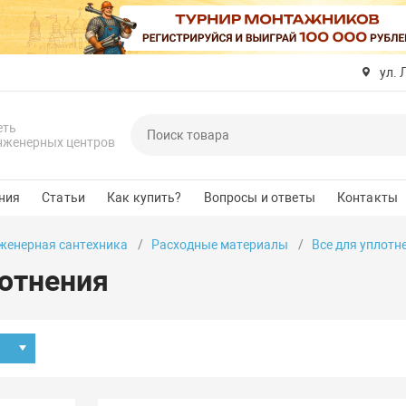
ул. 
еть
нженерных центров
ния
Статьи
Как купить?
Вопросы и ответы
Контакты
женерная сантехника
Расходные материалы
Все для уплотн
лотнения