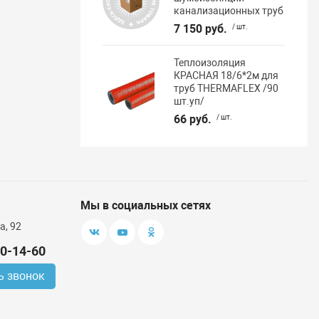
канализационных труб
7 150 руб.
/ шт.
Теплоизоляция
КРАСНАЯ 18/6*2м для
труб THERMAFLEX /90
шт.уп/
66 руб.
/ шт.
Мы в социальных сетях
а, 92
00-14-60
ь звонок