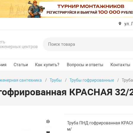
ул. 
еть
нженерных центров
ния
Статьи
Как купить?
Вопросы и ответы
Контакты
женерная сантехника
Трубы
Трубы гофрированные
Труба
гофрированная КРАСНАЯ 32/27
Труба ПНД гофрированная КРАСН
м/