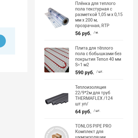
Плёнка для теплого
пола текстурная с
разметкой 1,05 м х 0,15
мм х 200 м,
прозрачная, RTP
56 руб.
/ м.
ь
Плита для тёплого
пола с бобышками без
покрытия Тепол 40 мм
S=1 м2
590 руб.
/ шт.
Теплоизоляция
22/9*2м для труб
THERMAFLEX /124
шт.уп/
64 руб.
/ шт.
TONLOS PIPE PRO
Комплект для
шумоизоляции