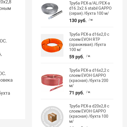
0х2,8
Труба PEX-a/AL/PEX-a
ерным
d16.2x2.6 stabil GAPPO
(серая) /бухта 100 м/
130 руб.
/ м.
Труба PEX-a d16х2,0 с
слоем EVOH RTP
ОС.
(оранжевая) /бухта
100 м/
,
59 руб.
/ м.
Труба PEX-a d16х2,2 с
ОС.
слоем EVOH GAPPO
ловека
(красная) /бухта 200
м/
71 руб.
/ м.
бухта
Труба PEX-a d20х2,8 с
слоем EVOH GAPPO
(красная) /бухта 100
м/