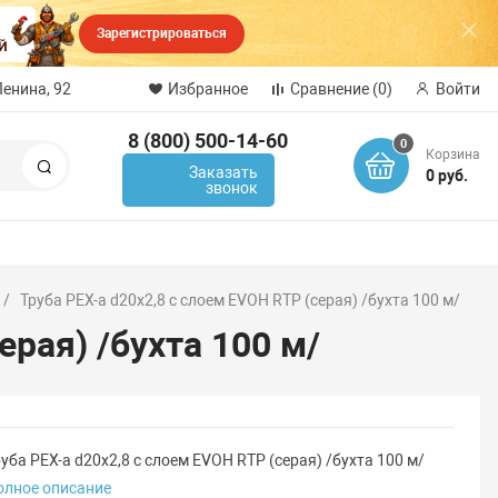
Зарегистрироваться
Ленина, 92
Избранное
Сравнение
(0)
Войти
8 (800) 500-14-60
0
Корзина
Поиск
Заказать
0 руб.
звонок
Труба PEX-a d20х2,8 с слоем EVOH RTP (серая) /бухта 100 м/
ерая) /бухта 100 м/
уба PEX-a d20х2,8 с слоем EVOH RTP (серая) /бухта 100 м/
олное описание