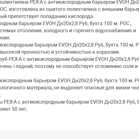
 полиэтилена PEX-A с антикислородным барьером EVOH Дн2
 РОС. изготовлена из сшитого полиэтилена с внешним барь
рый препятствует попаданию кислорода.
родным барьером EVOH Дн20х2,8 Ру6, бухта 100 м. РОС.,
стемах отопления, холодного и горячего водоснабжения и
ения.
икислородным барьером EVOH Дн20х2,8 Ру6, бухта 100 м. Р
 высокой прочностью и устойчивостью к коррозии.
руб PEX-A с антикислородным барьером EVOH Дн20х2,8 Ру6
 очень гладкий, поэтому не способствует отложению соли и
икислородным барьером EVOH Дн20х2,8 Ру6, бухта 100 м. Р
ологичного материала, не выделяет опасные для жизни че
.
ы PEX-A с антикислородным барьером EVOH Дн20х2,8 Ру6, 
ляет 50 лет.