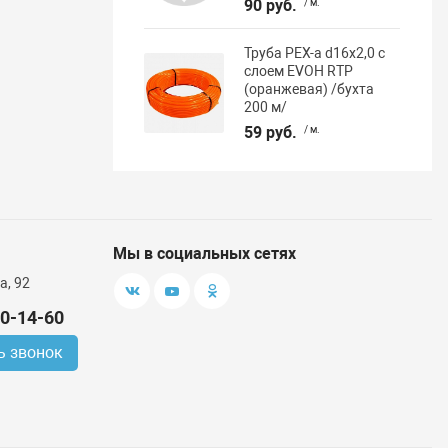
90 руб.
/ м.
Труба PEX-a d16х2,0 с
слоем EVOH RTP
(оранжевая) /бухта
200 м/
59 руб.
/ м.
Мы в социальных сетях
а, 92
00-14-60
ь звонок