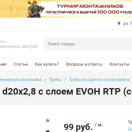
ул. 
еть
нженерных центров
ния
Статьи
Как купить?
Вопросы и ответы
Контакты
женерная сантехника
Трубы
Трубы из сшитого полиэтилена
 d20х2,8 с слоем EVOH RTP (с
Тр
99 руб.
/ м.
П