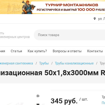
ул. 
еть
нженерных центров
ния
Статьи
Как купить?
Вопросы и ответы
Контакты
женерная сантехника
Трубы
Трубы канализационные
Тру
лизационная 50х1,8х3000мм R
Т
345 руб.
/ шт.
П