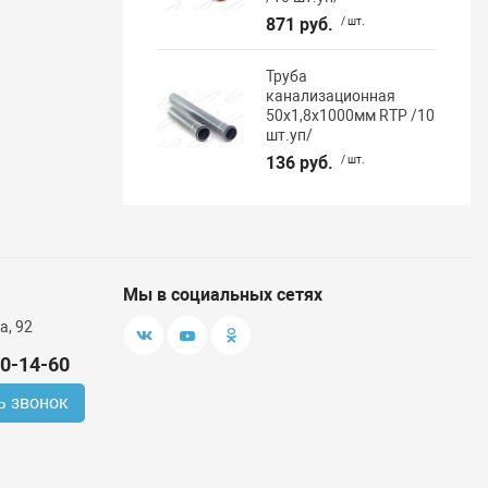
871 руб.
/ шт.
Труба
канализационная
50х1,8х1000мм RTP /10
шт.уп/
136 руб.
/ шт.
Мы в социальных сетях
а, 92
00-14-60
ь звонок