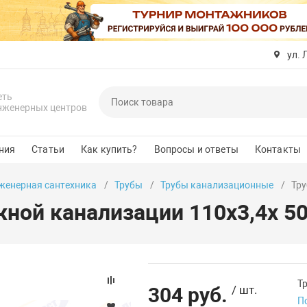
ул. 
еть
нженерных центров
ния
Статьи
Как купить?
Вопросы и ответы
Контакты
женерная сантехника
Трубы
Трубы канализационные
Тру
жной канализации 110х3,4х 5
Т
304 руб.
/ шт.
П