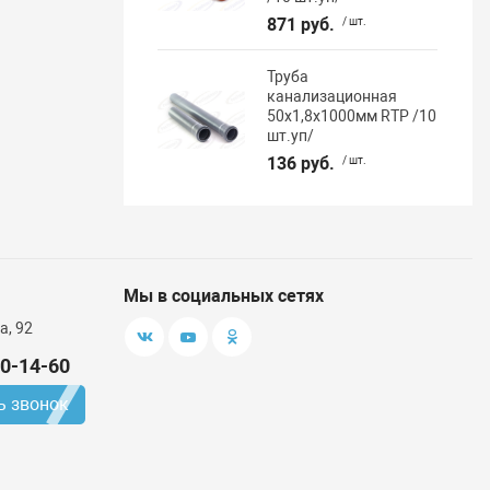
871 руб.
/ шт.
Труба
канализационная
50х1,8х1000мм RTP /10
шт.уп/
136 руб.
/ шт.
Мы в социальных сетях
а, 92
00-14-60
ь звонок