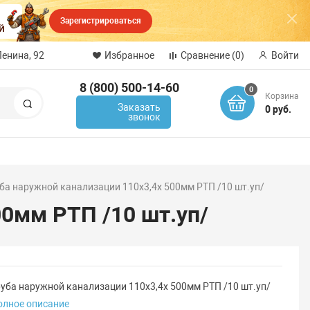
Зарегистрироваться
Ленина, 92
Избранное
Сравнение
(0)
Войти
8 (800) 500-14-60
0
Корзина
Поиск
Заказать
0 руб.
звонок
ба наружной канализации 110х3,4х 500мм РТП /10 шт.уп/
00мм РТП /10 шт.уп/
руба наружной канализации 110х3,4х 500мм РТП /10 шт.уп/
олное описание