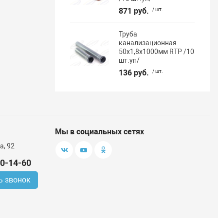
871 руб.
/ шт.
Труба
канализационная
50х1,8х1000мм RTP /10
шт.уп/
136 руб.
/ шт.
Мы в социальных сетях
а, 92
00-14-60
ь звонок