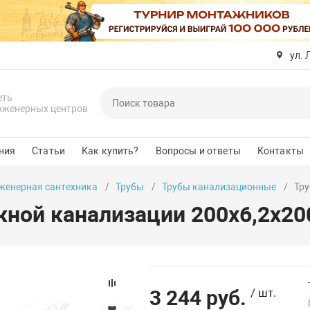
ул. 
еть
нженерных центров
ния
Статьи
Как купить?
Вопросы и ответы
Контакты
женерная сантехника
Трубы
Трубы канализационные
Тру
жной канализации 200х6,2х20
3 244 руб.
/ шт.