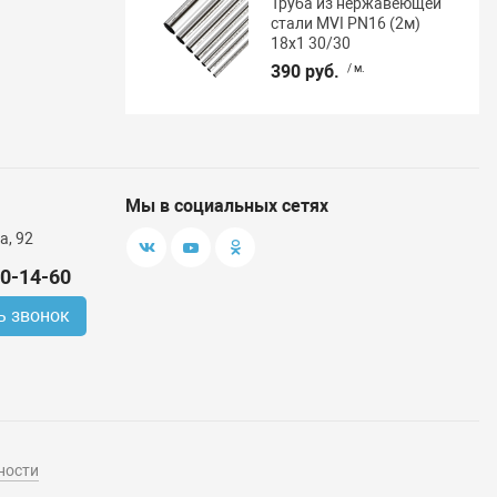
Труба из нержавеющей
стали MVI PN16 (2м)
18x1 30/30
390 руб.
/ м.
Мы в социальных сетях
а, 92
00-14-60
ь звонок
ности