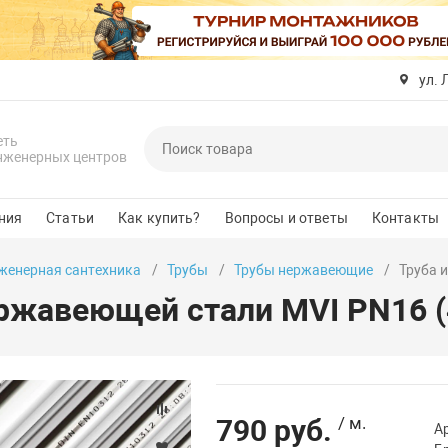
ул. 
еть
нженерных центров
ния
Статьи
Как купить?
Вопросы и ответы
Контакты
женерная сантехника
Трубы
Трубы нержавеющие
Труба 
ержавеющей стали MVI PN16 (4
790 руб.
/ м.
А