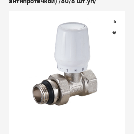
антипротечкой) /80/8 шт.уп/