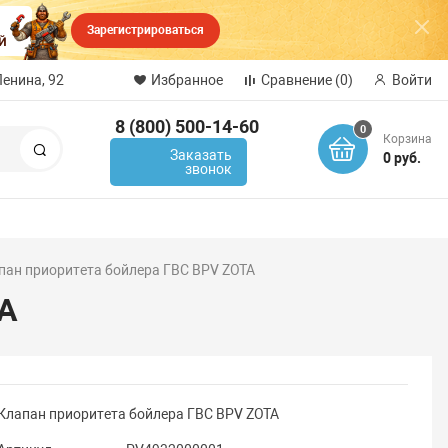
Зарегистрироваться
Ленина, 92
Избранное
Сравнение
(0)
Войти
8 (800) 500-14-60
0
Корзина
Поиск
Заказать
0 руб.
звонок
пан приоритета бойлера ГВС BPV ZOTA
TA
Клапан приоритета бойлера ГВС BPV ZOTA