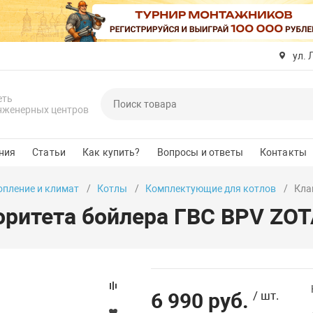
ул. 
еть
нженерных центров
ния
Статьи
Как купить?
Вопросы и ответы
Контакты
опление и климат
Котлы
Комплектующие для котлов
Кла
оритета бойлера ГВС BPV ZO
6 990 руб.
/ шт.