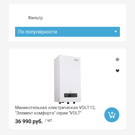
Фильтр
По популярности
Подбор параметров
Наличие товара
В наличии
Под заказ
Миникотельная электрическая VOLT-12,
Акция
"Элемент комфорта" серии "VOLT"
36 990 руб.
/ шт.
Ликвидация