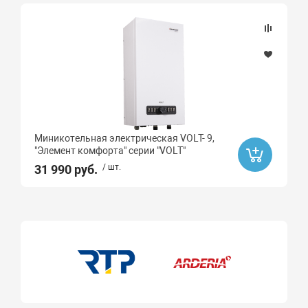
Да
Бренд
BAXI
THERMEX
Ard
Миникотельная электрическая VOLT- 9,
ELECTROVEL
"Элемент комфорта" серии "VOLT"
Элемент комфорта
31 990 руб.
/ шт.
Высота, мм
Длина, мм
Площадь отапливаемого помещения, м2
96