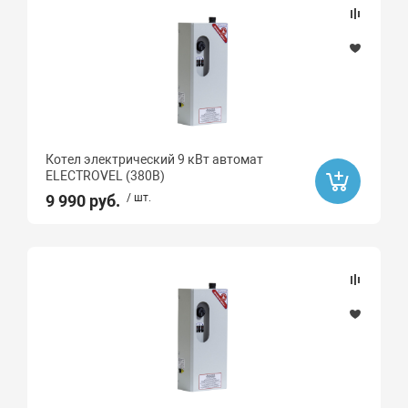
Бренд
BAXI
THERMEX
Ard
Котел электрический 9 кВт автомат
ELECTROVEL
ELECTROVEL (380В)
Элемент комфорта
9 990 руб.
/ шт.
Высота, мм
Длина, мм
Площадь отапливаемого помещения, м2
96