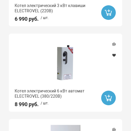
120
Котел электрический 3 кВт клавиши
ELECTROVEL (220В)
Монтаж
6 990 руб.
/ шт.
Материал
Нержавеющая сталь
Количество контуров
Одноконтурный
Котел электрический 6 кВт автомат
ELECTROVEL (380/220В)
8 990 руб.
/ шт.