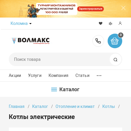
Зарегистрироваться
Коломна
0
8 (800) 50
Поиск
...
Акции
Услуги
Компания
Статьи
Каталог
Главная
Каталог
Отопление и климат
Котлы
Кот
Котлы электрические