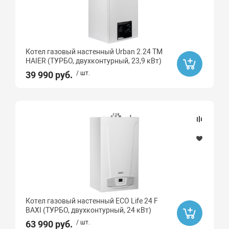
Материал
Медь
Нержавеющая сталь
Котел газовый настенный Urban 2.24 TM
HAIER (ТУРБО, двухконтурный, 23,9 кВт)
Количество контуров
39 990 руб.
/ шт.
Одноконтурный
Двухконтурный
Двухконтурный
Котел газовый настенный ECO Life 24 F
BAXI (ТУРБО, двухконтурный, 24 кВт)
63 990 руб.
/ шт.