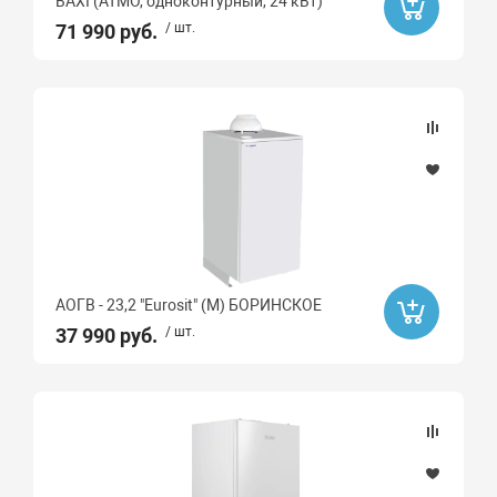
BAXI (АТМО, одноконтурный, 24 кВт)
71 990 руб.
/ шт.
Длина, мм
Камера сгорания
закрытая
открытая
закрытая
Тип монтажа
АОГВ - 23,2 "Eurosit" (М) БОРИНСКОЕ
37 990 руб.
/ шт.
Тип фитинга
Газовый
Монтаж