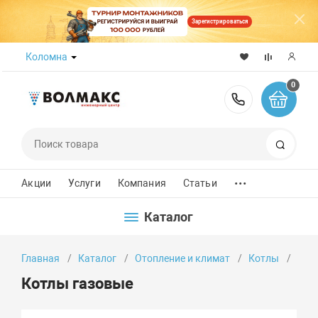
Зарегистрироваться
Коломна
0
8 (800) 50
Поиск
...
Акции
Услуги
Компания
Статьи
Каталог
Главная
Каталог
Отопление и климат
Котлы
Кот
Котлы газовые