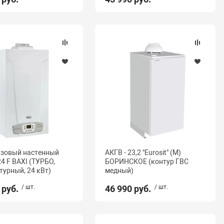
азовый настенный
АКГВ - 23,2 "Eurosit" (М)
4 F BAXI (ТУРБО,
БОРИНСКОЕ (контур ГВС
турный, 24 кВт)
медный)
 руб.
/ шт.
46 990 руб.
/ шт.