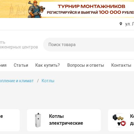
ул. 
еть
нженерных центров
ния
Статьи
Как купить?
Вопросы и ответы
Контакты
опление и климат
Котлы
ые
Котлы
К
электрические
д