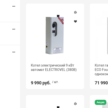
Котел электрический 9 кВт
Котел г
автомат ELECTROVEL (380В)
ECO Four
однокон
9 990 руб.
/ шт.
71 990
Акция