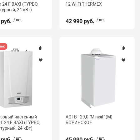
 24 F BAXI (ТУРБО,
12 Wi-Fi THERMEX
турный, 24 кВт)
 руб.
/ шт.
42 990 руб.
/ шт.
даж
азовый настенный
АОГВ - 29,0 "Minisit" (М)
 1.24 F BAXI (ТУРБО,
БОРИНСКОЕ
турный, 24 кВт)
 руб.
/ шт.
45 990 руб.
/ шт.