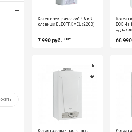
Котел электрический 4,5 кВт
Котел г
клавиши ELECTROVEL (220В)
ECO-4s 1
однокон
ь
7 990 руб.
/ шт.
68 990
в
Котел газовый настенный
Котел г