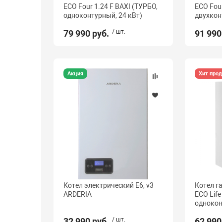
ECO Four 1.24 F BAXI (ТУРБО,
ECO Four
одноконтурный, 24 кВт)
двухкон
79 990 руб.
/ шт.
91 990
Акция
Хит про
Котел электрический E6, v3
Котел г
ARDERIA
ECO Life
однокон
32 990 руб.
/ шт.
62 990