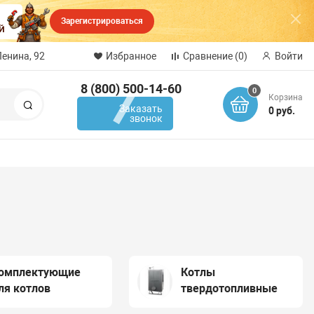
Зарегистрироваться
Ленина, 92
Избранное
Сравнение
(0)
Войти
8 (800) 500-14-60
0
Корзина
Поиск
Заказать
0 руб.
звонок
омплектующие
Котлы
ля котлов
твердотопливные