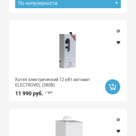
По популярности
Подбор параметров
Наличие товара
В наличии
Под заказ
Котел электрический 12 кВт автомат
Хит продаж
ELECTROVEL (380В)
Да
11 990 руб.
/ шт.
Акция
Распродажа