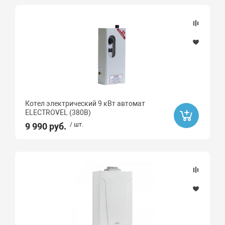
ZONT
Ard
DAESUNG
ELECTROVEL
HAIER
Элемент комфорта
Котел электрический 9 кВт автомат
ELECTROVEL (380В)
Высота, мм
9 990 руб.
/ шт.
Длина, мм
Камера сгорания
закрытая
открытая