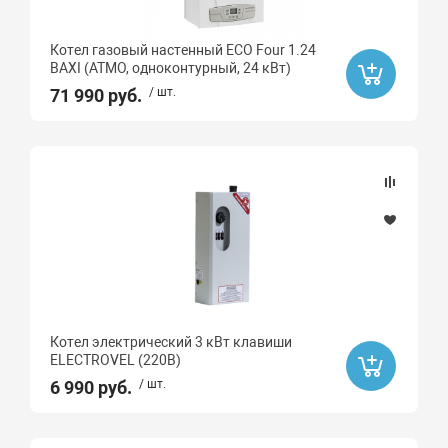
закрытая
Котел газовый настенный ECO Four 1.24
Тип монтажа
BAXI (АТМО, одноконтурный, 24 кВт)
71 990 руб.
/ шт.
Площадь отапливаемого помещения, м2
96
120
Тип фитинга
Газовый
Котел электрический 3 кВт клавиши
Монтаж
ELECTROVEL (220В)
6 990 руб.
/ шт.
Материал
Медь