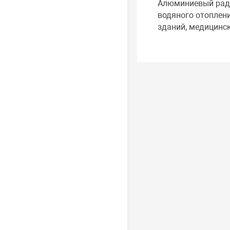
Алюминиевый ради
водяного отоплен
зданий, медицинс