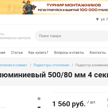
ул. 
еть
нженерных центров
ния
Статьи
Как купить?
Вопросы и ответы
Контакты
опление и климат
Радиаторы отопления
Радиатор алюминие
люминиевый 500/80 мм 4 се
1 560 руб.
/ шт.