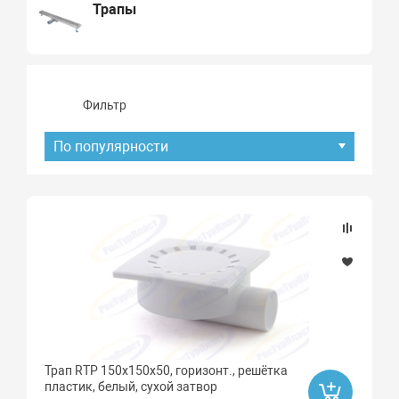
Трапы
Фильтр
По популярности
Подбор параметров
Наличие товара
В наличии
Под заказ
Трап RTP 150х150х50, горизонт., решётка
Ликвидация
пластик, белый, сухой затвор