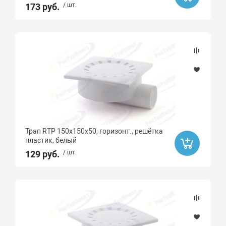
Да
173 руб.
/ шт.
Ликвидация
Бренд
РТП
Трап RTP 150х150х50, горизонт., решётка
пластик, белый
129 руб.
/ шт.