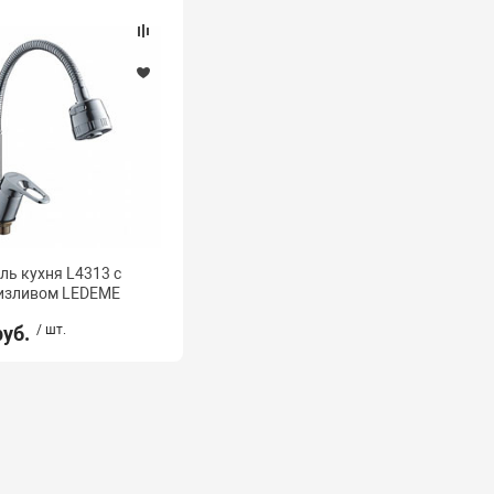
ль кухня L4313 с
изливом LEDEME
руб.
/ шт.