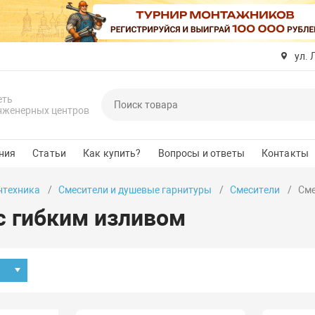
ул. 
еть
нженерных центров
ния
Статьи
Как купить?
Вопросы и ответы
Контакты
нтехника
Смесители и душевые гарнитуры
Смесители
Сме
с гибким изливом