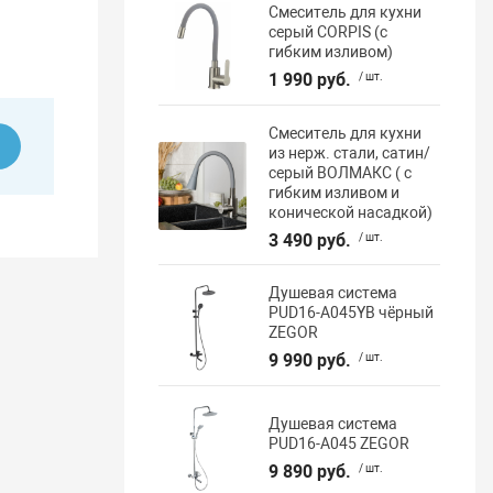
Смеситель для кухни
серый CORPIS (с
гибким изливом)
1 990 руб.
/ шт.
Смеситель для кухни
ь
из нерж. стали, сатин/
серый ВОЛМАКС ( с
гибким изливом и
конической насадкой)
3 490 руб.
/ шт.
Душевая система
PUD16-A045YB чёрный
ZEGOR
9 990 руб.
/ шт.
Душевая система
PUD16-A045 ZEGOR
9 890 руб.
/ шт.