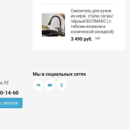
Смеситель для кухни
из нерж. стали, сатин/
чёрный ВОЛМАКС ( с
гибким изливом и
конической насадкой)
3 490 руб.
/ шт.
Мы в социальных сетях
а, 92
00-14-60
ь звонок