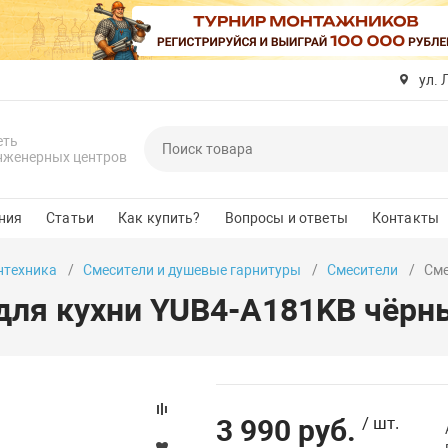
ул. 
еть
нженерных центров
ния
Статьи
Как купить?
Вопросы и ответы
Контакты
нтехника
Смесители и душевые гарнитуры
Смесители
Сме
для кухни YUB4-A181KB чёрн
3 990 руб.
/ шт.