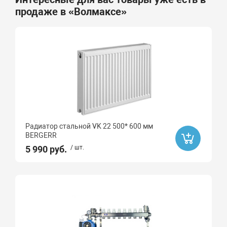
продаже в «Волмаксе»
Радиатор стальной VK 22 500* 600 мм
BERGERR
5 990 руб.
/ шт.