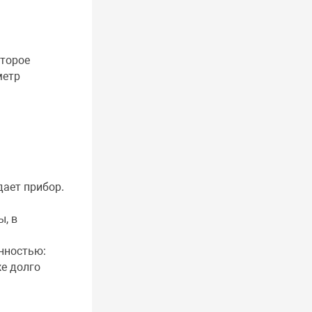
оторое
метр
дает прибор.
, в
нностью:
же долго