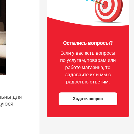
Остались вопросы?
Если у вас есть вопросы
по услугам, товарам или
работе магазина, то
задавайте их и мы с
радостью ответим.
льны для
Задать вопрос
щуюся