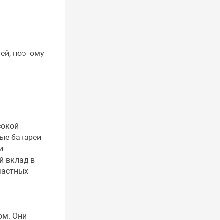
ей, поэтому
сокой
ые батареи
и
й вклад в
частных
ом. Они