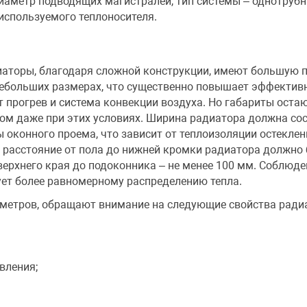
иаметр подводящих магистралей, тип системы – однотруб
используемого теплоносителя.
аторы, благодаря сложной конструкции, имеют большую 
небольших размерах, что существенно повышает эффектив
т прогрев и система конвекции воздуха. Но габариты оста
м даже при этих условиях. Ширина радиатора должна со
 оконного проема, что зависит от теплоизоляции остеклени
 расстояние от пола до нижней кромки радиатора должно 
 верхнего края до подоконника – не менее 100 мм. Соблюде
ует более равномерному распределению тепла.
метров, обращают внимание на следующие свойства ради
вления;