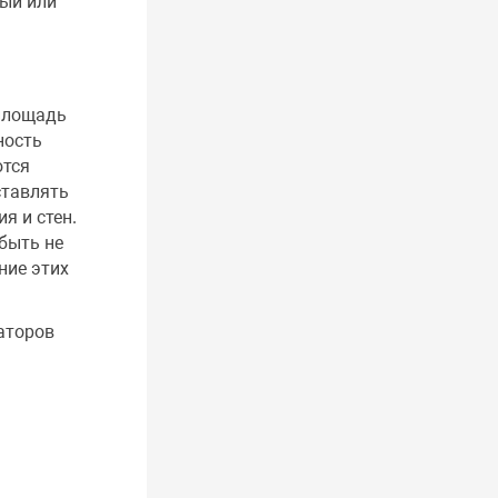
ный или
площадь
ность
ются
ставлять
я и стен.
быть не
ние этих
аторов