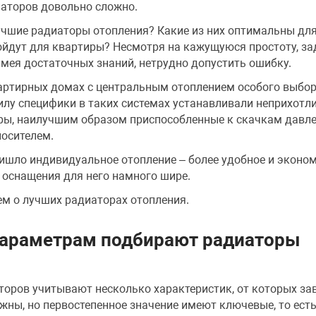
аторов довольно сложно.
учшие радиаторы отопления? Какие из них оптимальны дл
ойдут для квартиры? Несмотря на кажущуюся простоту, за
имея достаточных знаний, нетрудно допустить ошибку.
артирных домах с центральным отоплением особого выбор
илу специфики в таких системах устанавливали неприхотл
ры, наилучшим образом приспособленные к скачкам давле
носителем.
ишло индивидуальное отопление – более удобное и эконом
 оснащения для него намного шире.
м о лучших радиаторах отопления.
параметрам подбирают радиаторы
оров учитывают несколько характеристик, от которых зав
ажны, но первостепенное значение имеют ключевые, то есть