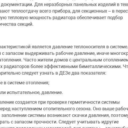
 документации. Для неразборных панельных изделий в те
ают теплоотдачу всего прибора, для секционных – в перес
ную тепловую мощность радиатора обеспечивает подбор
чества секций.
актеристикой является давление теплоносителя в системе
 с запасом выдерживать рабочее давление, иначе многок
затопления. Часто жители домов с центральным отопление
ых радиаторов более эффективными биметаллическими. Ч
рительно следует узнать в ДЕЗе два показателя:
е в системе отопления;
или испытательное, давление.
вление создается при проверке герметичности системы
еред наступлением отопительного сезона. Оно выше рабоч
и заполнении системы возникают скачки давления, поэтом
ать с запасом прочности. Следует учитывать идругие