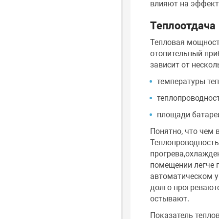
влияют на эффект
Теплоотдача
Тепловая мощность
отопительный при
зависит от нескол
температуры теп
теплопроводност
площади батаре
Понятно, что чем 
Теплопроводность,
прогрева,охлажден
помещении легче 
автоматическом уп
долго прогреваютс
остывают.
Показатель тепло