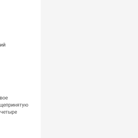
ний
вое
бщепринятую
 четыре