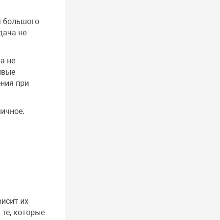
я большого
дача не
а не
ивые
ния при
ичное.
исит их
 те, которые