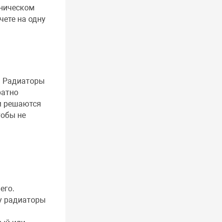
хническом
чете на одну
. Радиаторы
ратно
м решаются
тобы не
его.
у радиаторы