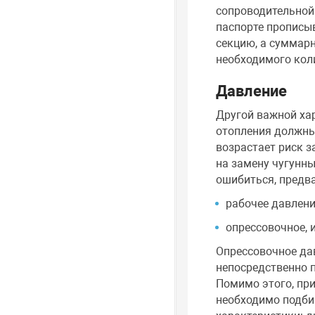
сопроводительной
паспорте прописыв
секцию, а суммар
необходимого коли
Давление
Другой важной хар
отопления должны
возрастает риск 
на замену чугунн
ошибиться, предва
рабочее давлени
опрессовочное, 
Опрессовочное да
непосредственно п
Помимо этого, пр
необходимо подбир