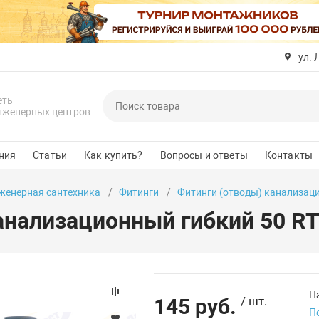
ул. 
еть
нженерных центров
ния
Статьи
Как купить?
Вопросы и ответы
Контакты
женерная сантехника
Фитинги
Фитинги (отводы) канализац
анализационный гибкий 50 RT
П
145 руб.
/ шт.
П