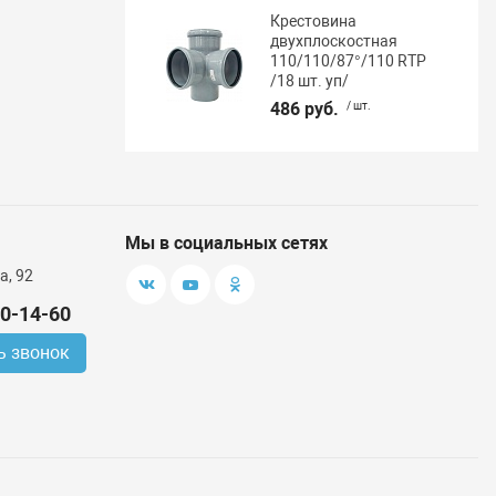
Крестовина
двухплоскостная
110/110/87°/110 RTP
/18 шт. уп/
486 руб.
/ шт.
Мы в социальных сетях
а, 92
00-14-60
ь звонок