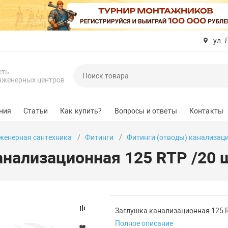
ул. 
еть
нженерных центров
ния
Статьи
Как купить?
Вопросы и ответы
Контакты
женерная сантехника
Фитинги
Фитинги (отводы) канализац
анализационная 125 RTP /20 ш
Заглушка канализационная 125 R
Полное описание