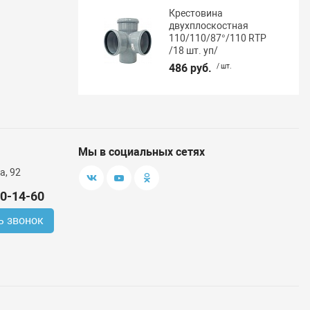
Крестовина
двухплоскостная
110/110/87°/110 RTP
/18 шт. уп/
486 руб.
/ шт.
Мы в социальных сетях
а, 92
00-14-60
ь звонок