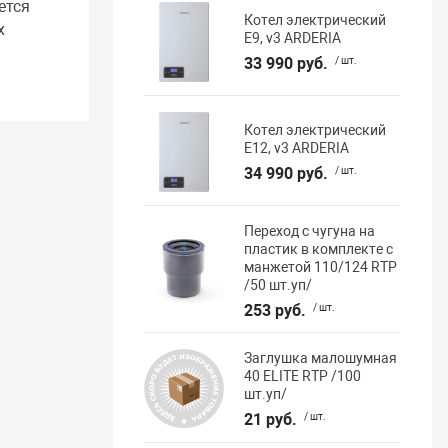
ется
Котел электрический
х
E9, v3 ARDERIA
33 990 руб.
/ шт.
Котел электрический
E12, v3 ARDERIA
34 990 руб.
/ шт.
Переход с чугуна на
пластик в комплекте с
манжетой 110/124 RTP
/50 шт.уп/
253 руб.
/ шт.
Заглушка малошумная
40 ELITE RTP /100
шт.уп/
21 руб.
/ шт.