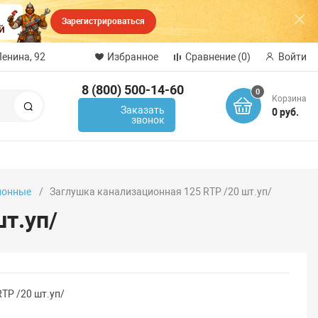
Зарегистрироваться
Ленина, 92
Избранное
Сравнение
(0)
Войти
8 (800) 500-14-60
0
Корзина
Поиск
Заказать
0 руб.
звонок
ионные
Заглушка канализационная 125 RTP /20 шт.уп/
т.уп/
TP /20 шт.уп/