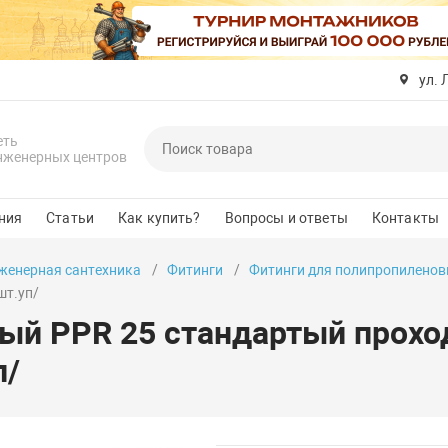
ул. 
еть
нженерных центров
ния
Статьи
Как купить?
Вопросы и ответы
Контакты
женерная сантехника
Фитинги
Фитинги для полипропиленов
шт.уп/
ый PPR 25 стандартый прохо
п/