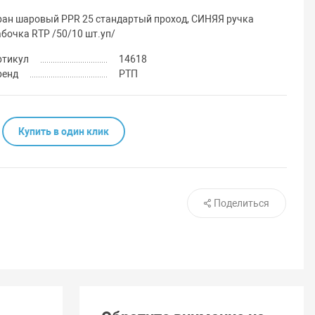
ран шаровый PPR 25 стандартый проход, СИНЯЯ ручка
абочка RTP /50/10 шт.уп/
ртикул
14618
ренд
РТП
Купить в один клик
Поделиться