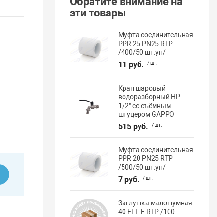
Обратите внимание на
эти товары
Муфта соединительная
PPR 25 PN25 RTP
/400/50 шт.уп/
11 руб.
/ шт.
Кран шаровый
водоразборный НР
1/2" со съёмным
штуцером GAPPO
515 руб.
/ шт.
Муфта соединительная
PPR 20 PN25 RTP
/500/50 шт.уп/
ь
7 руб.
/ шт.
Заглушка малошумная
40 ELITE RTP /100