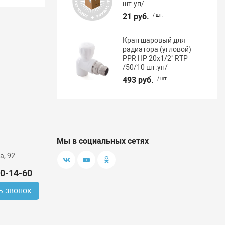
шт.уп/
21 руб.
/ шт.
Кран шаровый для
радиатора (угловой)
PPR НР 20х1/2" RTP
/50/10 шт.уп/
493 руб.
/ шт.
Мы в социальных сетях
а, 92
00-14-60
ь звонок