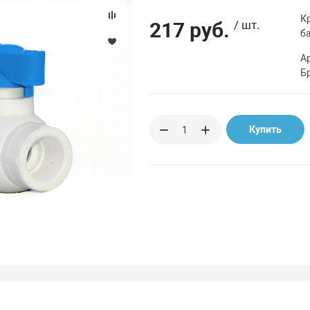
К
217 руб.
/ шт.
б
А
Б
Купить