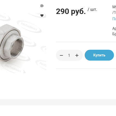
М
290 руб.
/ шт.
/1
П
А
Б
Купить