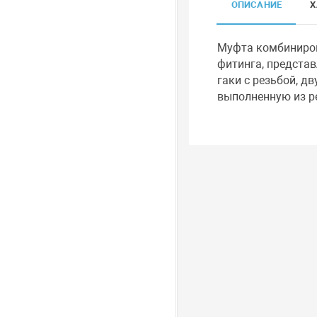
ОПИСАНИЕ
Х
Муфта комбиниров
фитинга, предста
гаки с резьбой, д
выполненную из ре