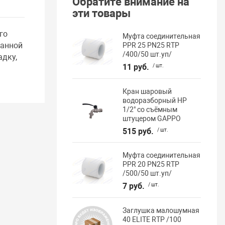
Обратите внимание на
эти товары
го
Муфта соединительная
ранной
PPR 25 PN25 RTP
/400/50 шт.уп/
адку,
11 руб.
/ шт.
Кран шаровый
водоразборный НР
1/2" со съёмным
штуцером GAPPO
515 руб.
/ шт.
Муфта соединительная
PPR 20 PN25 RTP
/500/50 шт.уп/
7 руб.
/ шт.
Заглушка малошумная
40 ELITE RTP /100