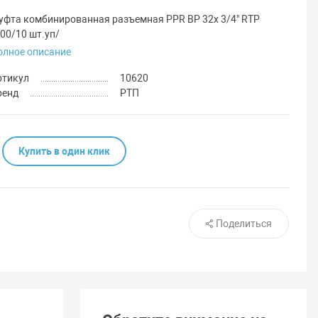
уфта комбинированная разъемная PPR ВР 32х 3/4" RTP
00/10 шт.уп/
олное описание
ртикул
10620
ренд
РТП
Купить в один клик
Поделиться