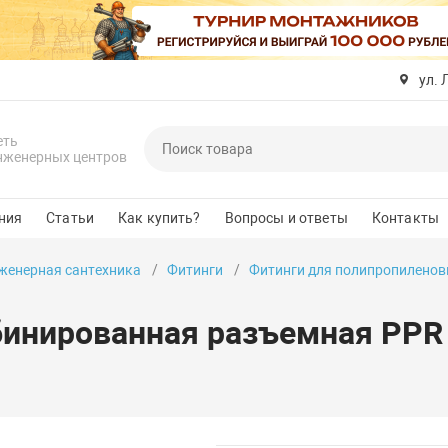
ул. 
еть
нженерных центров
ния
Статьи
Как купить?
Вопросы и ответы
Контакты
женерная сантехника
Фитинги
Фитинги для полипропиленов
инированная разъемная PPR В