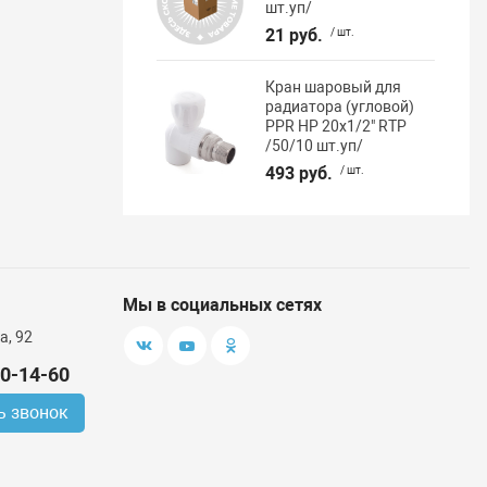
шт.уп/
21 руб.
/ шт.
Кран шаровый для
радиатора (угловой)
PPR НР 20х1/2" RTP
/50/10 шт.уп/
493 руб.
/ шт.
Мы в социальных сетях
а, 92
00-14-60
ь звонок