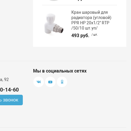
Кран шаровый для
радиатора (угловой)
PPR НР 20х1/2" RTP
/50/10 шт.уп/
493 руб.
/ шт.
Мы в социальных сетях
а, 92
00-14-60
ь звонок