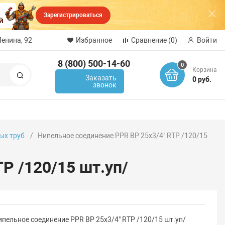
Зарегистрироваться
Ленина, 92
Избранное
Сравнение
(0)
Войти
8 (800) 500-14-60
0
Корзина
Поиск
Заказать
0 руб.
звонок
ых труб
Нипельное соединение PPR ВР 25х3/4" RTP /120/15
P /120/15 шт.уп/
ипельное соединение PPR ВР 25х3/4" RTP /120/15 шт.уп/