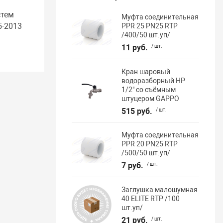
стем
Муфта соединительная
5-2013
PPR 25 PN25 RTP
/400/50 шт.уп/
11 руб.
/ шт.
Кран шаровый
водоразборный НР
1/2" со съёмным
штуцером GAPPO
515 руб.
/ шт.
Муфта соединительная
PPR 20 PN25 RTP
/500/50 шт.уп/
7 руб.
/ шт.
Заглушка малошумная
40 ELITE RTP /100
шт.уп/
21 руб.
/ шт.