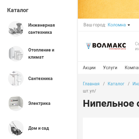
Каталог
Ваш город:
Коломна
Инженерная
сантехника
С
и
Отопление и
климат
Акции
Услуги
Компа
Сантехника
Главная
Каталог
Ин
шт.уп/
Нипельное с
Электрика
Дом и сад