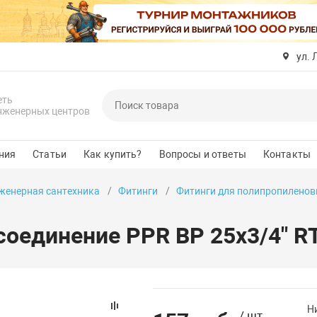
ул. 
еть
нженерных центров
ния
Статьи
Как купить?
Вопросы и ответы
Контакты
женерная сантехника
Фитинги
Фитинги для полипропиленов
оединение PPR ВР 25х3/4" RT
Н
/ шт.