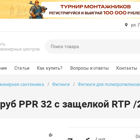
ул. 
еть
нженерных центров
ния
Статьи
Как купить?
Вопросы и ответы
Контакты
женерная сантехника
Фитинги
Фитинги для полипропиленов
руб PPR 32 с защелкой RTP /
Оп
/ шт.