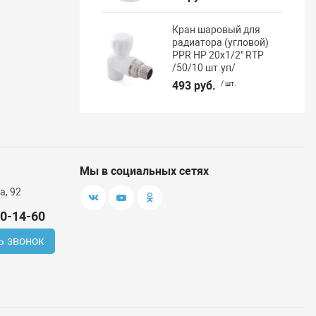
Кран шаровый для
радиатора (угловой)
PPR НР 20х1/2" RTP
/50/10 шт.уп/
493 руб.
/ шт.
Мы в социальных сетях
а, 92
00-14-60
ь звонок