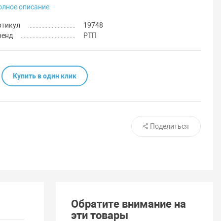
олное описание
ртикул
19748
ренд
РТП
Купить в один клик
Поделиться
Обратите внимание на
эти товары