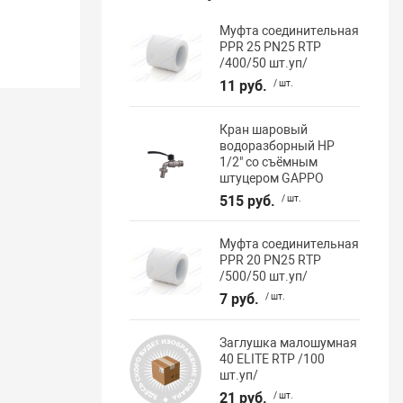
Муфта соединительная
PPR 25 PN25 RTP
/400/50 шт.уп/
11 руб.
/ шт.
Кран шаровый
водоразборный НР
1/2" со съёмным
штуцером GAPPO
515 руб.
/ шт.
Муфта соединительная
PPR 20 PN25 RTP
/500/50 шт.уп/
7 руб.
/ шт.
Заглушка малошумная
40 ELITE RTP /100
шт.уп/
21 руб.
/ шт.