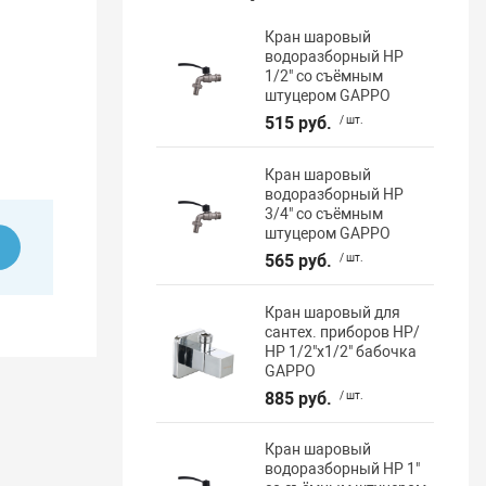
Кран шаровый
водоразборный НР
1/2" со съёмным
штуцером GAPPO
515 руб.
/ шт.
Кран шаровый
водоразборный НР
3/4" со съёмным
штуцером GAPPO
ь
565 руб.
/ шт.
Кран шаровый для
сантех. приборов НР/
НР 1/2"х1/2" бабочка
GAPPO
885 руб.
/ шт.
Кран шаровый
водоразборный НР 1"