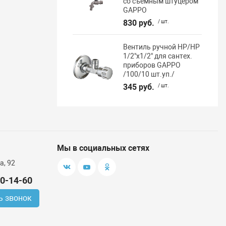
со съёмным штуцером
GAPPO
830 руб.
/ шт.
Вентиль ручной НР/НР
1/2"х1/2" для сантех.
приборов GAPPO
/100/10 шт.уп./
345 руб.
/ шт.
Мы в социальных сетях
а, 92
00-14-60
ь звонок