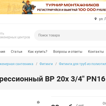
ул. 
еть
нженерных центров
ния
Статьи
Как купить?
Вопросы и ответы
Контакты
женерная сантехника
Фитинги
Фитинги для труб из полиэти
рессионный ВР 20x 3/4" PN16
О
/ шт.