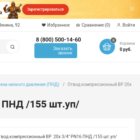
Зарегистрироваться
Ленина, 92
Избранное
Сравнение
(0)
Войти
8 (800) 500-14-60
0
Корзина
Поиск
Заказать
0 руб.
звонок
лена низкого давления (ПНД)
Отвод компрессионный ВР 20x
 ПНД /155 шт.уп/
твод компрессионный ВР 20x 3/4" PN16 ПНД /155 шт.уп/