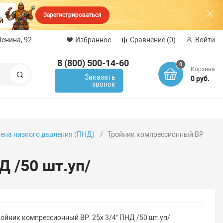
Зарегистрироваться
Ленина, 92
Избранное
Сравнение
(0)
Войти
8 (800) 500-14-60
0
Корзина
Поиск
Заказать
0 руб.
звонок
лена низкого давления (ПНД)
Тройник компрессионный ВР
 /50 шт.уп/
ройник компрессионный ВР 25x 3/4" ПНД /50 шт.уп/