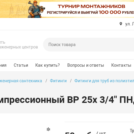
ул. 
еть
нженерных центров
ния
Статьи
Как купить?
Вопросы и ответы
Контакты
женерная сантехника
Фитинги
Фитинги для труб из полиэти
мпрессионный ВР 25x 3/4" ПНД
Т
/ шт.