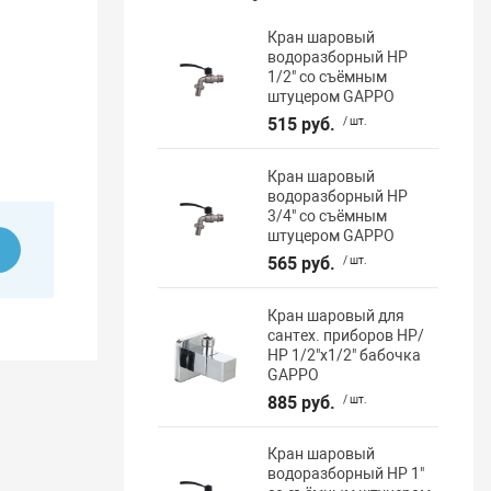
Кран шаровый
водоразборный НР
1/2" со съёмным
штуцером GAPPO
515 руб.
/ шт.
Кран шаровый
водоразборный НР
3/4" со съёмным
штуцером GAPPO
ь
565 руб.
/ шт.
Кран шаровый для
сантех. приборов НР/
НР 1/2"х1/2" бабочка
GAPPO
885 руб.
/ шт.
Кран шаровый
водоразборный НР 1"