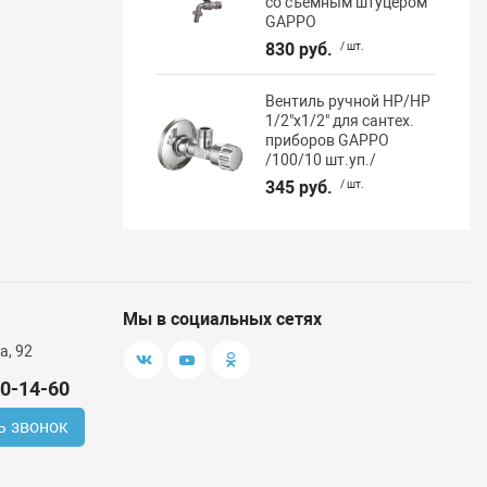
со съёмным штуцером
GAPPO
830 руб.
/ шт.
Вентиль ручной НР/НР
1/2"х1/2" для сантех.
приборов GAPPO
/100/10 шт.уп./
345 руб.
/ шт.
Мы в социальных сетях
а, 92
00-14-60
ь звонок