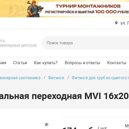
ул. 
еть
нженерных центров
ния
Статьи
Как купить?
Вопросы и ответы
Контакты
женерная сантехника
Фитинги
Фитинги для труб из сшитого
альная переходная MVI 16х20
М
/ шт.