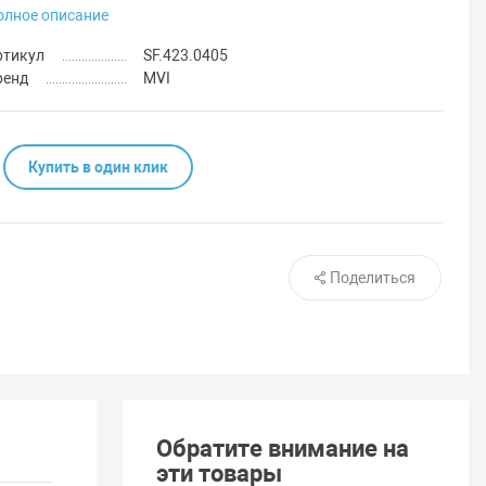
олное описание
ртикул
SF.423.0405
ренд
MVI
Купить в один клик
Поделиться
Обратите внимание на
эти товары