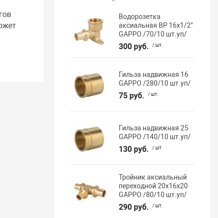
гов
Водорозетка
ожет
аксиальная ВР 16х1/2"
GAPPO /70/10 шт.уп/
300 руб.
/ шт.
Гильза надвижная 16
GAPPO /280/10 шт.уп/
75 руб.
/ шт.
Гильза надвижная 25
GAPPO /140/10 шт.уп/
130 руб.
/ шт.
Тройник аксиальный
переходной 20х16х20
GAPPO /80/10 шт.уп/
290 руб.
/ шт.