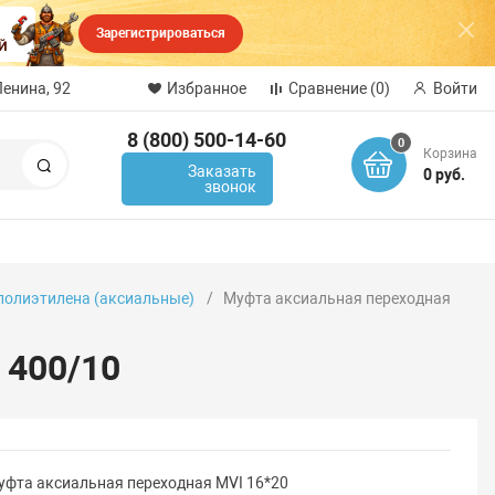
Зарегистрироваться
Ленина, 92
Избранное
Сравнение
(0)
Войти
8 (800) 500-14-60
0
Корзина
Поиск
Заказать
0 руб.
звонок
 полиэтилена (аксиальные)
Муфта аксиальная переходная
 400/10
уфта аксиальная переходная MVI 16*20