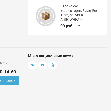
Евроконус
коллекторный для Pex
16х2,2х3/4"EK
ARROWHEAD
99 руб.
/ шт.
Мы в социальных сетях
а, 92
00-14-60
ь звонок