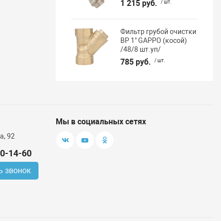
1 215 руб.
/ шт.
Фильтр грубой очистки
ВР 1" GAPPO (косой)
/48/8 шт.уп/
785 руб.
/ шт.
Мы в социальных сетях
а, 92
00-14-60
ь звонок