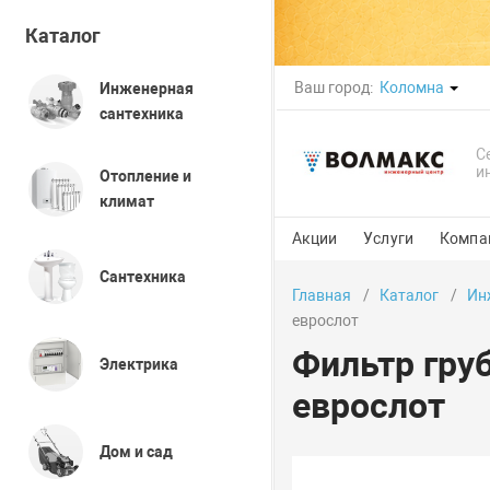
Каталог
Ваш город:
Коломна
Инженерная
сантехника
С
и
Отопление и
климат
Акции
Услуги
Компа
Сантехника
Главная
Каталог
Ин
еврослот
Фильтр груб
Электрика
еврослот
Дом и сад