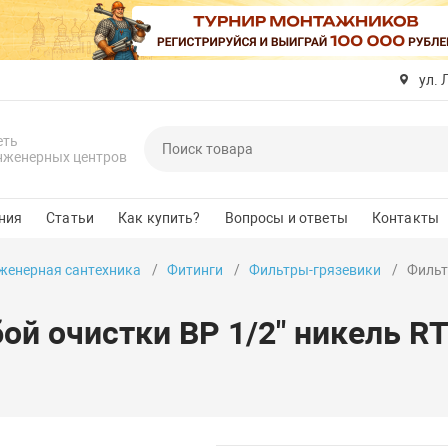
ул. 
еть
нженерных центров
ния
Статьи
Как купить?
Вопросы и ответы
Контакты
женерная сантехника
Фитинги
Фильтры-грязевики
Фильт
ой очистки ВР 1/2" никель RT