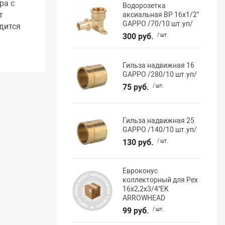
ра с
Водорозетка
т
аксиальная ВР 16х1/2"
GAPPO /70/10 шт.уп/
дится
300 руб.
/ шт.
Гильза надвижная 16
GAPPO /280/10 шт.уп/
75 руб.
/ шт.
Гильза надвижная 25
GAPPO /140/10 шт.уп/
130 руб.
/ шт.
Евроконус
коллекторный для Pex
16х2,2х3/4"EK
ARROWHEAD
99 руб.
/ шт.