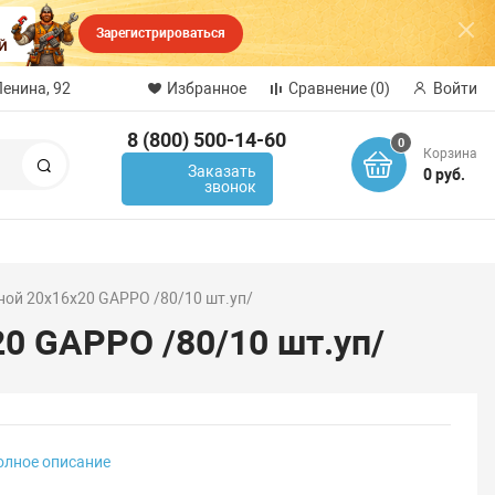
Зарегистрироваться
Ленина, 92
Избранное
Сравнение
(0)
Войти
8 (800) 500-14-60
0
Корзина
Поиск
Заказать
0 руб.
звонок
ой 20х16х20 GAPPO /80/10 шт.уп/
0 GAPPO /80/10 шт.уп/
олное описание