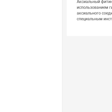
Аксиальный фитин
использованием г
аксиального соеди
специальным инст