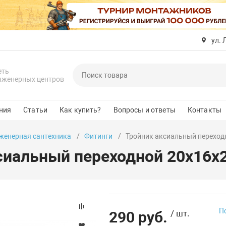
ул. 
еть
нженерных центров
ния
Статьи
Как купить?
Вопросы и ответы
Контакты
женерная сантехника
Фитинги
Тройник аксиальный переходн
сиальный переходной 20х16х2
П
290 руб.
/ шт.