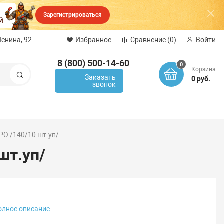
Зарегистрироваться
Ленина, 92
Избранное
Сравнение
(0)
Войти
8 (800) 500-14-60
0
Корзина
Поиск
Заказать
0 руб.
звонок
O /140/10 шт.уп/
шт.уп/
олное описание