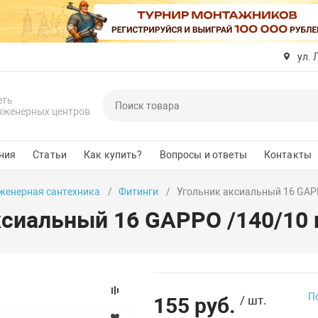
ул. 
еть
нженерных центров
ния
Статьи
Как купить?
Вопросы и ответы
Контакты
женерная сантехника
Фитинги
Угольник аксиальный 16 GAPP
ксиальный 16 GAPPO /140/10 
П
155 руб.
/ шт.