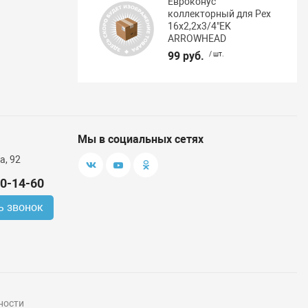
Евроконус
коллекторный для Pex
16х2,2х3/4"EK
ARROWHEAD
99 руб.
/ шт.
Мы в социальных сетях
а, 92
00-14-60
ь звонок
ности