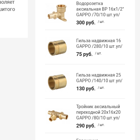
воляет
Водорозетка
шитого
аксиальная ВР 16х1/2"
GAPPO /70/10 шт.уп/
300 руб.
/ шт.
Гильза надвижная 16
GAPPO /280/10 шт.уп/
75 руб.
/ шт.
Гильза надвижная 25
GAPPO /140/10 шт.уп/
130 руб.
/ шт.
Тройник аксиальный
переходной 20х16х20
GAPPO /80/10 шт.уп/
290 руб.
/ шт.