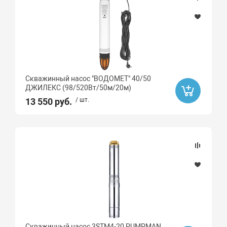
50
55
60
65
78
Скважинный насос "ВОДОМЕТ" 40/50
80
ДЖИЛЕКС (98/520Вт/50м/20м)
13 550 руб.
/ шт.
90
93
Качество воды
чистая
Скважинный насос 3STM4-20 PUMPMAN