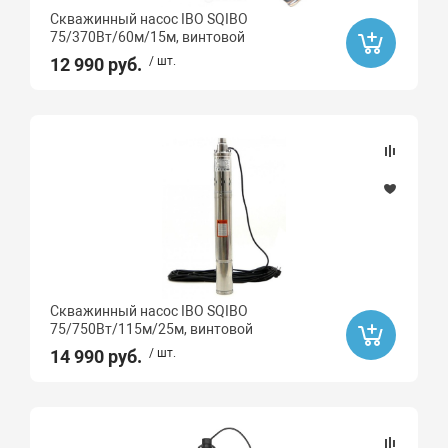
Высота, мм
Скважинный насос IBO SQIBO
75/370Вт/60м/15м, винтовой
12 990 руб.
/ шт.
Длина, мм
Монтаж
вертикальный
Тип насоса
Скважинный
Погружной
Скважинный насос IBO SQIBO
75/750Вт/115м/25м, винтовой
Макс. напор, м
14 990 руб.
/ шт.
115
152