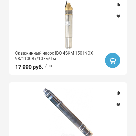
Распродажа
Да
Ликвидация
Да
Скважинный насос IBO 4SKM 150 INOX
98/1100Вт/107м/1м
17 990 руб.
/ шт.
Бренд
ДЖИЛЕКС
ZEGOR
Pumpman
Ibo
AQUARIO