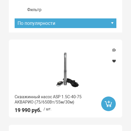
Фильтр
По популярности
Подбор параметров
Наличие товара
В наличии
Под заказ
Скважинный насос ASP 1.5C-40-75
Хит продаж
АКВАРИО (75/650Вт/55м/30м)
Да
19 990 руб.
/ шт.
Акция