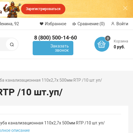
Зарегистрироваться
Ленина, 92
Избранное
Сравнение
(0)
Войти
8 (800) 500-14-60
0
Корзина
Поиск
Заказать
0 руб.
звонок
ба канализационная 110х2,7х 500мм RTP /10 шт.уп/
TP /10 шт.уп/
руба канализационная 110х2,7х 500мм RTP /10 шт.уп/
олное описание