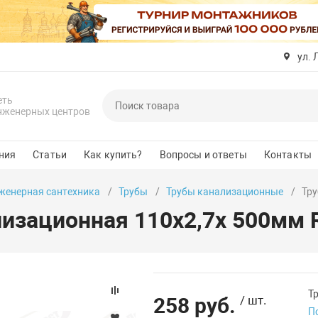
ул. 
еть
нженерных центров
ния
Статьи
Как купить?
Вопросы и ответы
Контакты
женерная сантехника
Трубы
Трубы канализационные
Тру
изационная 110х2,7х 500мм R
Т
258 руб.
/ шт.
П