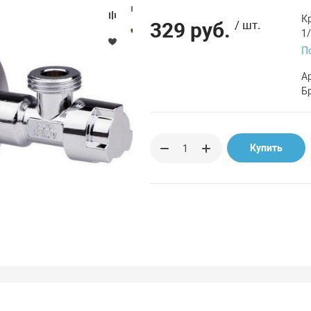
К
329 руб.
/ шт.
1/
П
А
Б
Купить