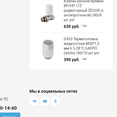
Клапан ручной прямой
ВР/НР 1/2"
радиаторный ZEGOR (с
антипротечкой) /80/8
шт.уп/
630 руб.
/ шт.
G453 Термоголовка
жидкостная М30*1,5
мм 6.5-28°C GAPPO
(white) /80/10 шт.уп/
390 руб.
/ шт.
Мы в социальных сетях
а, 92
00-14-60