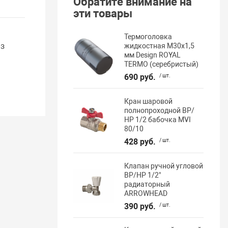
Обратите внимание на
эти товары
Термоголовка
из
жидкостная М30х1,5
мм Design ROYAL
TERMO (серебристый)
690 руб.
/ шт.
Кран шаровой
полнопроходной ВР/
НР 1/2 бабочка MVI
80/10
428 руб.
/ шт.
Клапан ручной угловой
ВР/НР 1/2"
радиаторный
ARROWHEAD
390 руб.
/ шт.