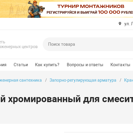
ул. 
еть
нженерных центров
ния
Статьи
Как купить?
Вопросы и ответы
Контакты
женерная сантехника
Запорно-регулирующая арматура
Кра
й хромированный для смесите