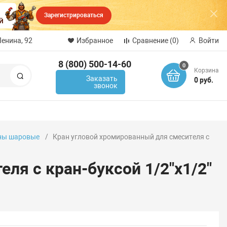
Зарегистрироваться
Ленина, 92
Избранное
Сравнение
(0)
Войти
8 (800) 500-14-60
0
Корзина
Поиск
Заказать
0 руб.
звонок
ны шаровые
Кран угловой хромированный для смесителя с
ля с кран-буксой 1/2"х1/2"