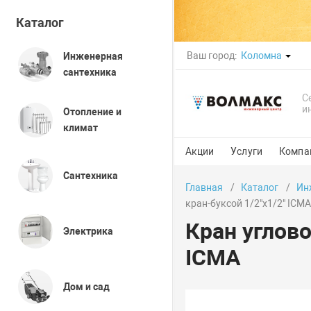
Каталог
Ваш город:
Коломна
Инженерная
сантехника
С
и
Отопление и
климат
Акции
Услуги
Компа
Сантехника
Главная
Каталог
Ин
кран-буксой 1/2"х1/2" ICMA
Кран углово
Электрика
ICMA
Дом и сад