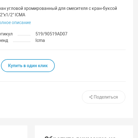
ран угловой хромированный для смесителя с кран-буксой
2"х1/2" ICMA
олное описание
ртикул
519/90519AD07
ренд
Icma
Купить в один клик
Поделиться