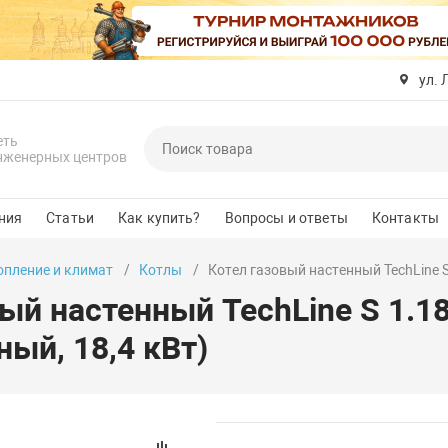
ул. 
еть
нженерных центров
ния
Статьи
Как купить?
Вопросы и ответы
Контакты
опление и климат
Котлы
Котел газовый настенный TechLine S
ый настенный TechLine S 1.1
ый, 18,4 кВт)