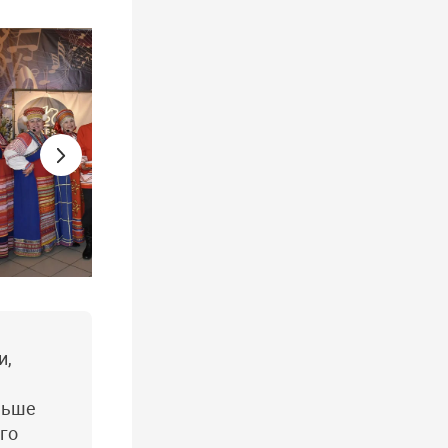
и,
ньше
го