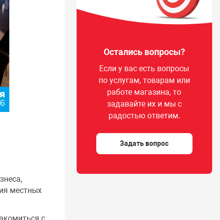
Остались вопросы?
Если у вас есть вопросы
по услугам, товарам или
работе магазина, то
задавайте их и мы с
радостью ответим.
Задать вопрос
знеса,
ция местных
накомиться с