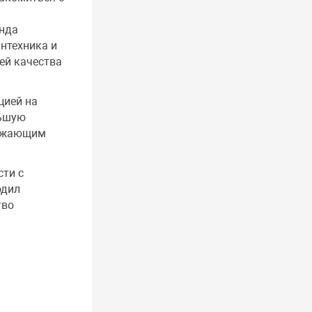
нда
нтехника и
ей качества
цией на
льшую
вежающим
сти с
одил
тво