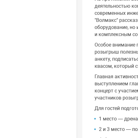
деятельностью ко
современных инже
"Волмакс" рассказ
оборудование, но
и комплексным со
Особое внимание г
розыгрыш полезны
анкету, подписать
квасом, который 
Главная активност
выступлением глав
концерт с участие
участников розыг
Для гостей подгот
1 место — дрена
2 и 3 место — п