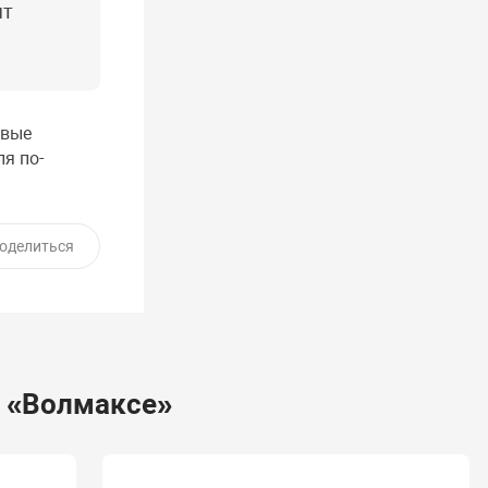
ят
овые
я по-
оделиться
в «Волмаксе»