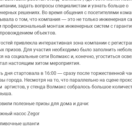
мпании, задать вопросы специалистам и узнать больше о
нерных решениях. Во время общения с посетителями кома
ывала о том, что компания — это не только инженерная са
 и профессиональный монтаж инженерных систем с гаранти
провождением объектов.
остей привлекла интерактивная зона компании с регистра
х призов. Для участия необходимо было заполнить небо
ся на социальные сети Волмакс и, конечно, угоститься ос
стал настоящим хитом мероприятия.
ь дня стартовала в 16:00 — сразу после торжественной ча
ы города. Несмотря на то, что параллельно на сцене прох
м артистов, у стенда Волмакс собралось большое количес
рыша.
овили полезные призы для дома и дачи:
жный насос Zegor
оливочные шланги