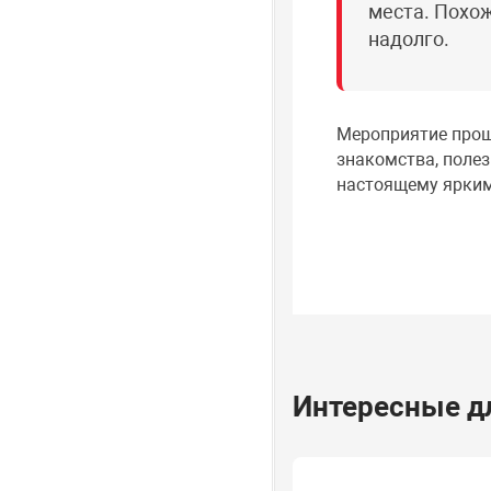
места. Похож
надолго.
Мероприятие прош
знакомства, полез
настоящему ярким
Интересные дл