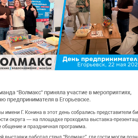
оманда “Волмакс” приняла участие в мероприятиях,
ю предпринимателя в Егорьевске.
ы имени Г. Конина в этот день собрались представители би
ости округа — на площадке проходила выставка-презента
е общение и праздничная программа.
й выставки работал стенд “Волмакс”, где гости могли поз