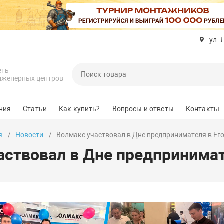
ул. 
еть
нженерных центров
ния
Статьи
Как купить?
Вопросы и ответы
Контакты
я
Новости
Волмакс участвовал в Дне предпринимателя в Ег
аствовал в Дне предпринимат