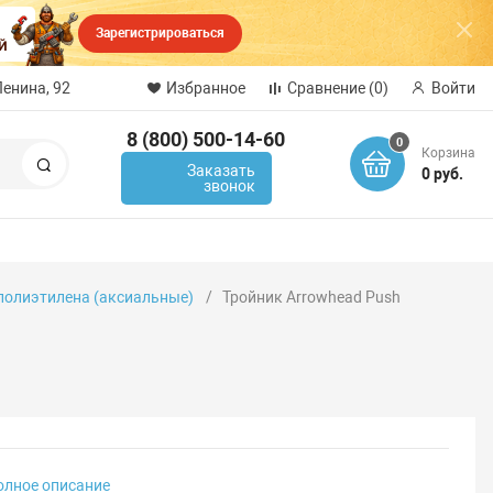
Зарегистрироваться
Ленина, 92
Избранное
Сравнение
(0)
Войти
8 (800) 500-14-60
0
Корзина
Поиск
Заказать
0 руб.
звонок
 полиэтилена (аксиальные)
Тройник Arrowhead Push
олное описание