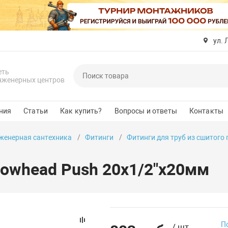
ул. 
еть
нженерных центров
ния
Статьи
Как купить?
Вопросы и ответы
Контакты
женерная сантехника
Фитинги
Фитинги для труб из сшитого
rowhead Push 20x1/2"x20мм
П
/ шт.