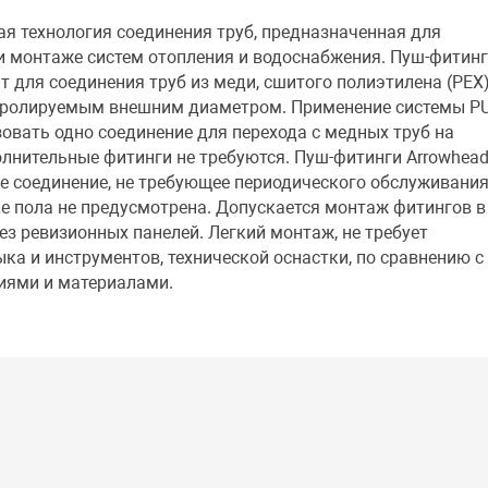
ая технология соединения труб, предназначенная для
и монтаже систем отопления и водоснабжения. Пуш-фитин
т для соединения труб из меди, сшитого полиэтилена (РЕХ)
нтролируемым внешним диаметром. Применение системы PU
овать одно соединение для перехода с медных труб на
лнительные фитинги не требуются. Пуш-фитинги Arrowhea
ое соединение, не требующее периодического обслуживания
е пола не предусмотрена. Допускается монтаж фитингов в
з ревизионных панелей. Легкий монтаж, не требует
ка и инструментов, технической оснастки, по сравнению с
иями и материалами.