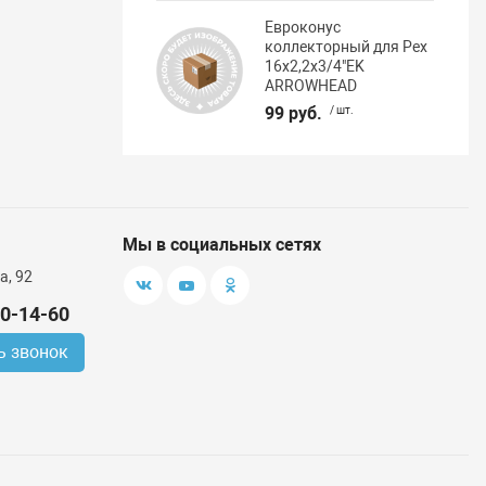
Евроконус
коллекторный для Pex
16х2,2х3/4"EK
ARROWHEAD
99 руб.
/ шт.
Мы в социальных сетях
а, 92
00-14-60
ь звонок